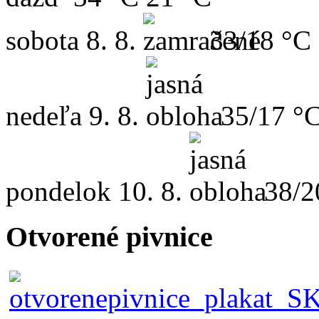
sobota
8. 8.
33/18 °C
nedeľa
9. 8.
35/17 °
pondelok
10. 8.
38/2
Otvorené pivnice