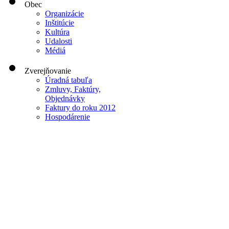
Obec
Organizácie
Inštitúcie
Kultúra
Udalosti
Médiá
Zverejňovanie
Úradná tabuľa
Zmluvy, Faktúry,
Objednávky
Faktury do roku 2012
Hospodárenie