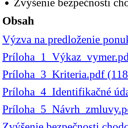
Zvýšenie bezpečnosti cho
Obsah
Výzva na predloženie ponu
Príloha_1_Výkaz_vymer.pd
Príloha_3_Kriteria.pdf (11
Príloha_4_Identifikačné úd
Príloha_5_Návrh_zmluvy.p
Zvýšenie bezpečnosti chodc