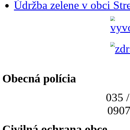
Údržba zelene v obci Str
Obecná polícia
035 
0907
Civilná ochrana obce