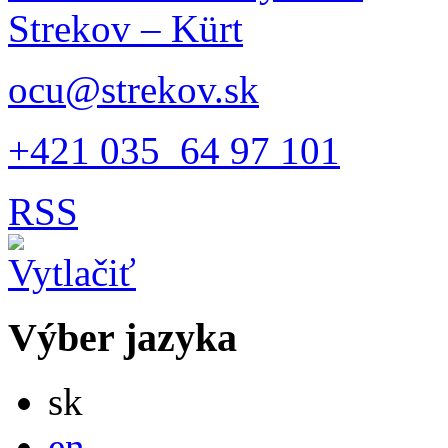
Strekov – Kürt
ocu@strekov.sk
+421 035 64 97 101
RSS
Výber jazyka
Slovensky
sk
English
en