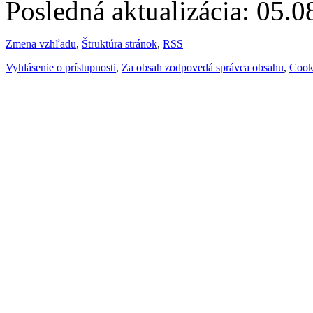
Posledná aktualizácia: 05.
Zmena vzhľadu
,
Štruktúra stránok
,
RSS
Vyhlásenie o prístupnosti
,
Za obsah zodpovedá správca obsahu
,
Cook