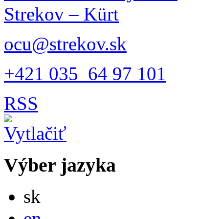
Strekov – Kürt
ocu@strekov.sk
+421 035 64 97 101
RSS
Výber jazyka
Slovensky
sk
English
en