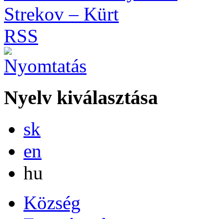
Strekov – Kürt
RSS
Nyelv kiválasztása
Slovensky
sk
English
en
Magyar
hu
Község