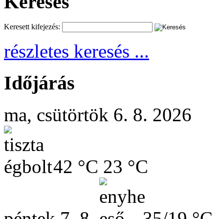
Keresés
Keresett kifejezés:
részletes keresés ...
Időjárás
ma, csütörtök 6. 8. 2026
42 °C
23 °C
péntek
7. 8.
35/19 °C