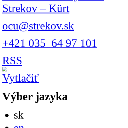
Strekov – Kürt
ocu@strekov.sk
+421 035 64 97 101
RSS
Výber jazyka
Slovensky
sk
English
en