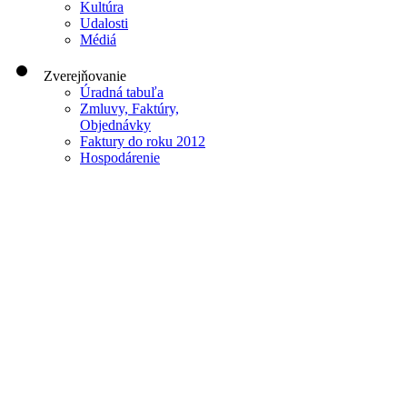
Kultúra
Udalosti
Médiá
Zverejňovanie
Úradná tabuľa
Zmluvy, Faktúry,
Objednávky
Faktury do roku 2012
Hospodárenie