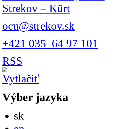
Strekov – Kürt
ocu@strekov.sk
+421 035 64 97 101
RSS
Výber jazyka
Slovensky
sk
English
en