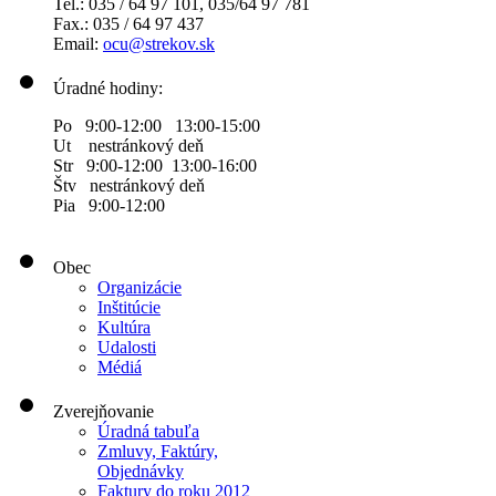
Tel.: 035 / 64 97 101, 035/64 97 781
Fax.: 035 / 64 97 437
Email:
ocu@strekov.sk
Úradné hodiny:
Po 9:00-12:00 13:00-15:00
Ut nestránkový deň
Str 9:00-12:00 13:00-16:00
Štv nestránkový deň
Pia 9:00-12:00
Obec
Organizácie
Inštitúcie
Kultúra
Udalosti
Médiá
Zverejňovanie
Úradná tabuľa
Zmluvy, Faktúry,
Objednávky
Faktury do roku 2012