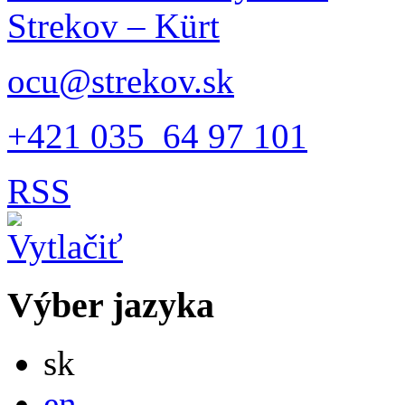
Strekov – Kürt
ocu@strekov.sk
+421 035 64 97 101
RSS
Výber jazyka
Slovensky
sk
English
en