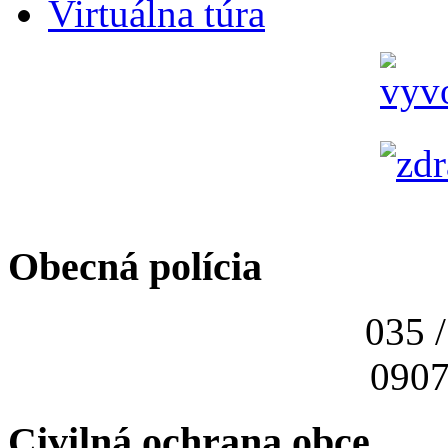
Virtuálna túra
Obecná polícia
035 
0907
Civilná ochrana obce