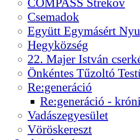
COMPASS Strekov
Csemadok
Együtt Egymásért Nyu
Hegyközség
22. Majer István cserk
Önkéntes Tűzoltó Test
Re:generáció
Re:generáció - krón
Vadászegyesület
Vöröskereszt